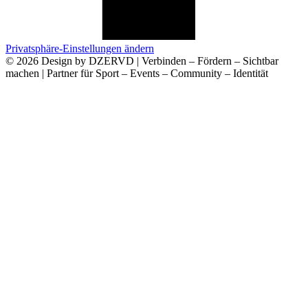
Privatsphäre-Einstellungen ändern
© 2026 Design by DZERVD | Verbinden – Fördern – Sichtbar
machen | Partner für Sport – Events – Community – Identität
Deine Anfrage an Uns
Name
E-Mail
Telefon
Anliegen